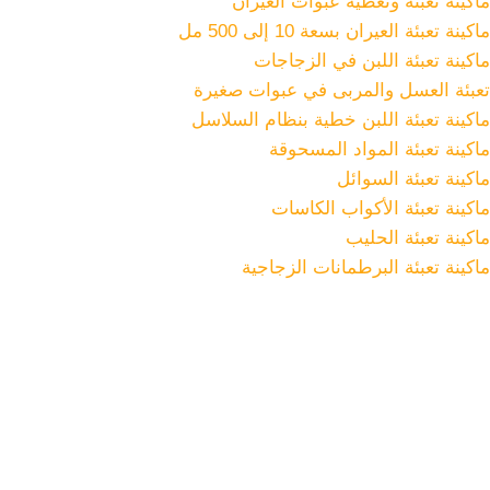
ماكينة تعبئة وتغطية عبوات العيران
ماكينة تعبئة العيران بسعة 10 إلى 500 مل
ماكينة تعبئة اللبن في الزجاجات
تعبئة العسل والمربى في عبوات صغيرة
ماكينة تعبئة اللبن خطية بنظام السلاسل
ماكينة تعبئة المواد المسحوقة
ماكينة تعبئة السوائل
ماكينة تعبئة الأكواب الكاسات
ماكينة تعبئة الحليب
ماكينة تعبئة البرطمانات الزجاجية
İkitelli O.S.B İş Modern Ticaret Merkezi E-Blok N:20 İkitelli /
Başakşehir – İstanbul – Türkiye
الهاتف:
+90(212) 565 3233
واتساب:
+90 541 305 53 32
البريد الإلكتروني:
info@dizaynmakina.com
ويب:
dizaynmakina.com