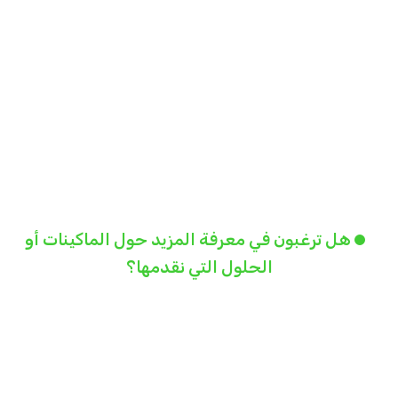
هل ترغبون في معرفة المزيد حول الماكينات أو
الحلول التي نقدمها؟
يمكنكم التواصل معنا بسهولة
اتصلوا الآن على: 00902125653233