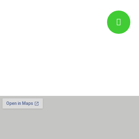
العنوان
İkitelli O.S.B İş Modern Ticaret
Merkezi E-Blok N:20 İkitelli /
Başakşehir – İstanbul – Türkiye